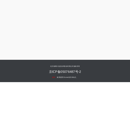
北京翰博尔信息技术股份有限公司版权所有
京ICP备05076487号-2
提示：
推荐使用Chrome访问本站点。