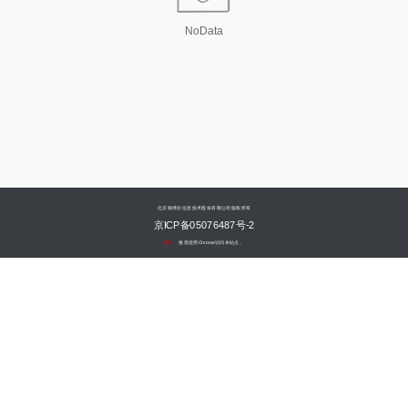
NoData
北京翰博尔信息技术股份有限公司版权所有
京ICP备05076487号-2
提示：
推荐使用Chrome访问本站点。